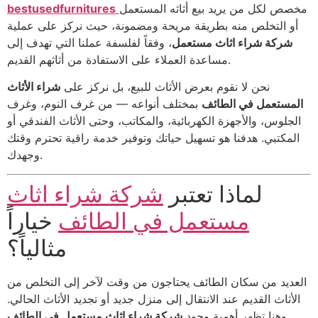
مخصص لكل من يريد بيع أثاثه المستعمل
bestusedfurnitures
أو التخلص منه بطريقة مريحة ومضمونة، حيث نركز على عملية
شركة شراء اثاث مستعمل
، وفقاً لفلسفة عملنا التي تهدف إلى
مساعدة العملاء على الاستفادة من أثاثهم القديم.
نحن لا نقوم بعرض الأثاث للبيع، بل نركز على
شراء الأثاث
المستعمل في الطائف
بمختلف أنواعه — من غرف النوم، وغرف
الجلوس، والأجهزة الكهربائية، والمكاتب، وحتى الأثاث الفندقي أو
المكتبي. هدفنا هو تسهيل حياتك وتوفير خدمة راقية تحترم وقتك
وجهدك.
لماذا تعتبر
شركة شراء اثاث
مستعمل في الطائف
خياراً
مثالياً؟
العديد من سكان الطائف يحتاجون من وقت لآخر إلى التخلص من
الأثاث القديم عند الانتقال إلى منزل جديد أو تجديد الأثاث الحالي.
وهنا تظهر أهمية وجود
شركة شراء اثاث مستعمل في الطائف