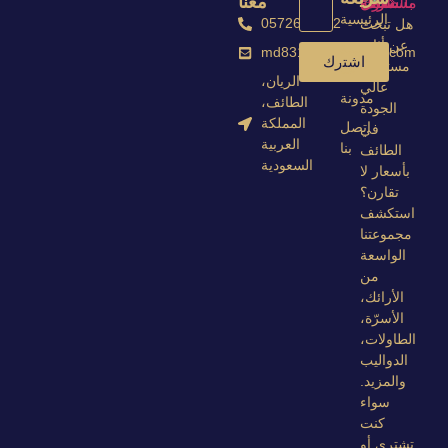
معنا
الرئيسية
0572674672
هل تبحث
عن أثاث
نبذة
md8313703@gmail.com
اشترك
مستعمل
عنا
الريان،
عالي
مدونة
الطائف،
الجودة
المملكة
اتصل
في
العربية
بنا
الطائف
السعودية
بأسعار لا
تقارن؟
استكشف
مجموعتنا
الواسعة
من
الأرائك،
الأسرّة،
الطاولات،
الدواليب
والمزيد.
سواء
كنت
تشتري أو