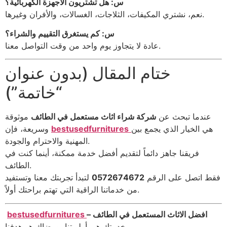
س: هل تشتريون الأجهزة الكهربائية؟
نعم، نشتري المكيفات، الثلاجات، الغسالات، والأفران وغيرها.
س: كم يستغرق التقييم والشراء؟
عادة لا يتجاوز يوم واحد من وقت التواصل معنا.
ختام المقال (بدون عنوان
“خاتمة”)
عندما تبحث عن
شركة شراء اثاث مستعمل في الطائف
موثوقة
هي الخيار الذي يجمع بين
bestusedfurnitures
وسريعة، فإن
المهنية والاحترام والجودة.
فريقنا جاهز دائماً لتقديم أفضل خدمة ممكنة، أينما كنت في
الطائف.
فقط اتصل على الرقم
0572674672
لتبدأ تجربتك معنا وتستفيد
من خدماتنا الراقية التي تهتم براحتك أولاً.
– افضل الاثاث المستعمل في الطائف
bestusedfurnitures
خدمتك هي أولويتنا، ورضاك هو هدفنا.