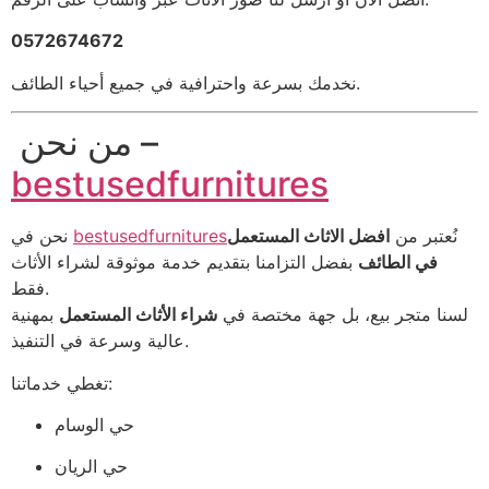
0572674672
نخدمك بسرعة واحترافية في جميع أحياء الطائف.
من نحن –
bestusedfurnitures
نُعتبر من
افضل الاثاث المستعمل
bestusedfurnitures
نحن في
في الطائف
بفضل التزامنا بتقديم خدمة موثوقة لشراء الأثاث
فقط.
لسنا متجر بيع، بل جهة مختصة في
شراء الأثاث المستعمل
بمهنية
عالية وسرعة في التنفيذ.
تغطي خدماتنا:
حي الوسام
حي الريان