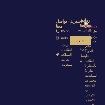
روابط
اشترك
تواصل
سريعة
معنا
الرئيسية
0572674672
هل تبحث
عن أثاث
نبذة
md8313703@gmail.com
اشترك
مستعمل
عنا
الريان،
عالي
مدونة
الطائف،
الجودة
المملكة
اتصل
في
العربية
بنا
الطائف
السعودية
بأسعار لا
تقارن؟
استكشف
مجموعتنا
الواسعة
من
الأرائك،
الأسرّة،
الطاولات،