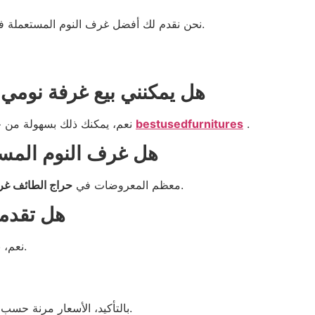
نحن نقدم لك أفضل غرف النوم المستعملة في الطائف، مع ضمان الجودة، والأسعار التي لا تنافس.
هل يمكنني بيع غرفة نومي
.
bestusedfurnitures
أو عبر موقع
نعم، يمكنك ذلك بسهولة من خ
هل غرف النوم المست
بحالة ممتازة، ويتم فحصها قبل البيع.
معظم المعروضات في
حراج الطائف غر
هل تقدم
نعم، نقدم خدمة النقل والتوصيل الآمن لجميع أنحاء الطائف.
بالتأكيد، الأسعار مرنة حسب الحالة والجودة ويمكنك التفاوض عبر الاتصال المباشر.