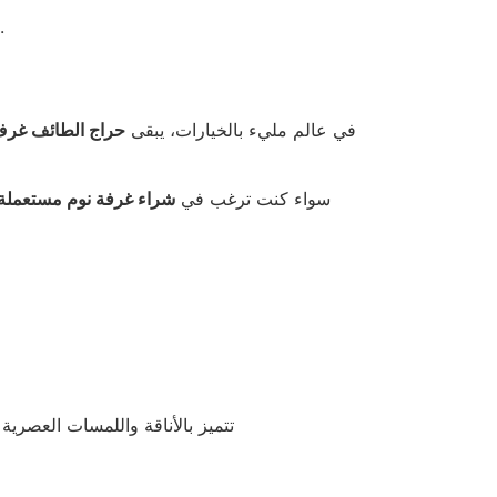
متاح دائمًا للراغبين في بيع أو شراء غرف نوم مستعملة في الطائف بسهولة وسرعة.
في عالم مليء بالخيارات، يبقى
حراج الطائف غرف
سواء كنت ترغب في
شراء غرفة نوم مستعملة 
تتميز بالأناقة واللمسات العصري