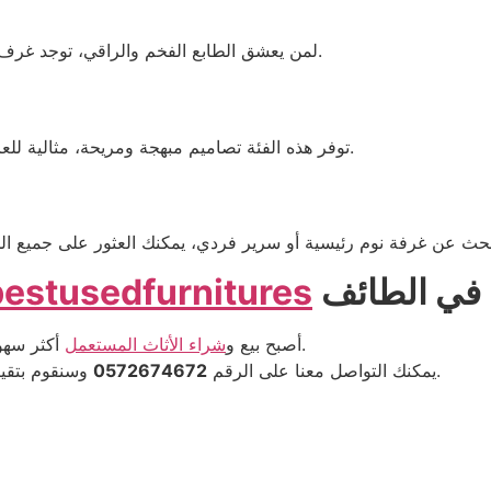
لمن يعشق الطابع الفخم والراقي، توجد غرف نوم مستعملة بتصاميم خشبية فاخرة تضاهي الجديدة.
توفر هذه الفئة تصاميم مبهجة ومريحة، مثالية للعائلات التي تبحث عن الراحة لأطفالها دون تكلفة كبيرة.
حث عن غرفة نوم رئيسية أو سرير فردي، يمكنك العثور على جميع ال
في الطائف
bestusedfurnitures
أكثر سهولة واحترافية.
أصبح بيع و
شراء الأثاث المستعمل
وسنقوم بتقييم غرفتك المستعملة بدقة، سواء كنت بائعًا أو مشتريًا.
يمكنك التواصل معنا على الرقم
0572674672