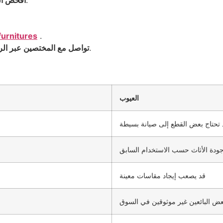
للتأكد من عدم وجود تلف أو سوس.
افحص ال
urnitures
.
للحصول على تقييم مجاني.
تواصل مع المختصين عبر الرقم 674672
العيوب
 تحتاج بعض القطع إلى صيانة بسيطة
ودة الأثاث حسب الاستخدام السابق
قد يصعب إيجاد مقاسات معينة
عض البائعين غير موثوقين في السوق