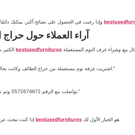
bestusedfurn
وسيساعدك فريق
وإذا رغبت في الحصول على نصائح أكثر، يمكنك دائمًا
آراء العملاء حول حراج
bestusedfurnitures
الكثير من العملاء في الطائف أثنوا على الخدمات التي تقدمها
“اشتريت غرفة نوم مستعملة من حراج الطائف وكانت بحالة ممتازة وكأنها جديدة، والخدمة كانت رائعة وسريعة.”
“تواصلت مع الرقم 0572674672 وتم تقييم أثاثي وبيعه خلال يومين فقط، خدمة ممتازة جدًا.”
هو الخيار الأول لك.
bestusedfurnitures
مميز وموثوق، فإن
إذا كنت تبحث عن