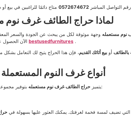
رقم التواصل المباشر
0572674672
لماذا حراج الطائف غرف نوم م
 نوم مستعمله
وجهة موثوقة لكل من يبحث عن الجودة والسعر المعقول
.
bestusedfurnitures
الآن الحصول على غرف نوم بحالة ممتازة وبأسعار مناسبة من خلال
بالطائف
أو
بيع أثاثك القديم
، فإن هذا الحراج يتيح لك التعامل بشكل 
أنواع غرف النوم المستعملة 
بتوفير مجموعة واسعة من التصاميم التي تناسب جميع الأذواق، مثل:
يتميز
حراج الطائف غرف نوم مستعمله
ة التي تضيف لمسة فخمة لغرفتك. يمكنك العثور عليها بسهولة في
حراج