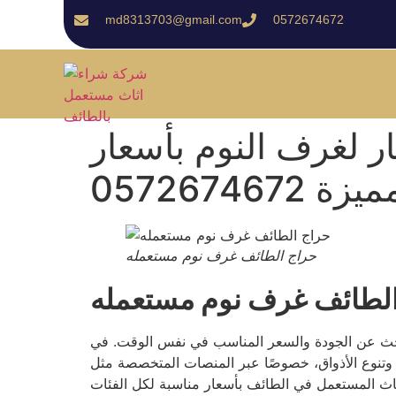
md8313703@gmail.com
0572674672
 لغرف النوم بأسعار
يزة 0572674672
حراج الطائف غرف نوم مستعمله
لطائف غرف نوم مستعمله
بحث عن الجودة والسعر المناسب في نفس الوقت. في