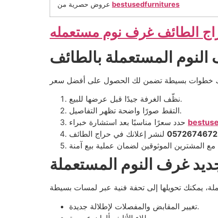
bestusedfurnitures
عروض حصرية من
اج الطائف غرف نوم مستعمله
 النوم المستعملة بالطائف
نظّف الغرفة جيدًا قبل عرضها للبيع.
التقط صورًا واضحة تظهر التفاصيل.
bestuse
حدد سعرًا مناسبًا بعد استشارة خبراء
0572674672
جديد غرف النوم المستعملة
تغيير المقابض والمفصلات لإطلالة جديدة.
طلاء الأثاث بألوان عصرية.