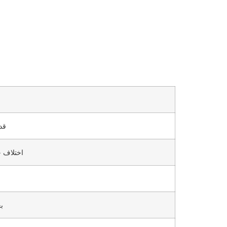
قد
اختلاف ج
ب