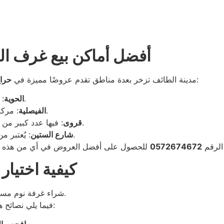
أفضل أماكن بيع غرف ال
، ومن أبرز هذه المناطق:
مدينة الطائف تزخر بعدة مناطق تقدم عروضًا مميزة في
حرا
: تشتهر بتنوع تصاميم غرف النوم وجودتها العالية.
الحوية
: مركز مهم لتجارة الأثاث المستعمل بأسعار منخفضة.
الفيصلية
: فيها عدد كبير من المحلات التي تعرض غرف نوم مستعملة فاخرة.
قروى
.
شارع الستين
: يُعتبر 
الرقم
0572674672
كيفية اختيار
شراء غرفة نوم مستعملة يتطلب بعض التركيز والانتباه للتفاصيل الصغيرة.
:
فيما يلي نصائح 