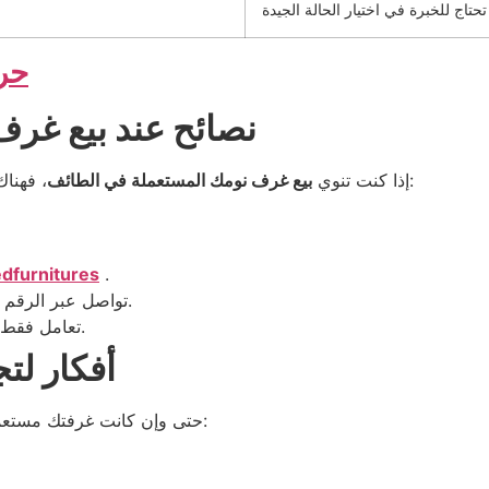
تحتاج للخبرة في اختيار الحالة الجيدة
حر
نصائح عند بيع غرف
، فهناك خطوات بسيطة تضمن لك الحصول على أفضل سعر:
إذا كنت تنوي
بيع غرف نومك المستعملة في الطائف
dfurnitures
.
لنشر إعلانك في حراج الطائف.
تواصل عبر الرقم
تعامل فقط مع المشترين الموثوقين لضمان عملية بيع آمنة.
أفكار لت
حتى وإن كانت غرفتك مستعملة، يمكنك تحويلها إلى تحفة فنية عبر لمسات بسيطة: